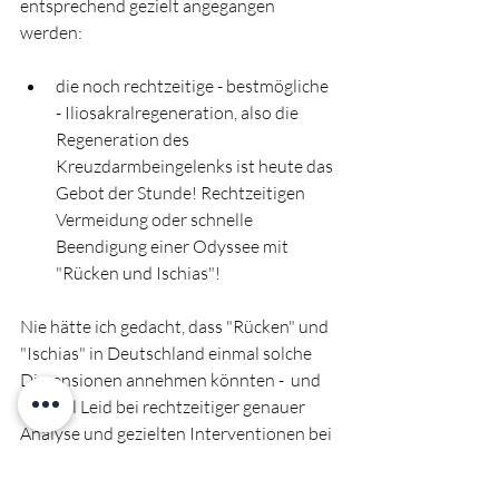
entsprechend gezielt angegangen 
werden: 
die noch rechtzeitige - bestmögliche 
- Iliosakralregeneration, also die 
Regeneration des 
Kreuzdarmbeingelenks ist heute das 
Gebot der Stunde! Rechtzeitigen 
Vermeidung oder schnelle 
Beendigung einer Odyssee mit 
"Rücken und Ischias"! 
Nie hätte ich gedacht, dass "Rücken" und 
"Ischias" in Deutschland einmal solche 
Dimensionen annehmen könnten -  und 
wie viel Leid bei rechtzeitiger genauer 
Analyse und gezielten Interventionen bei 
"Iliosakralgelenk", "Piriformismuskel" 
und "Ischias-Schmerzen"  zu vermeiden 