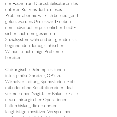
der Faszien und Corestabilisatoren des
unteren Rückens dürfte dieses
Problem aber nie wirklich befriedigend
gelöst werden. Und es wird - neben
dem individuellen persönlichen Leid! -
sicher auch dem gesamten
Sozialsystem während des gerade erst
beginnenden demographischen
Wandels noch einige Probleme
bereiten.
Chirurgische Dekompressionen,
interspinöse Spreizer, OP`s zur
Wirbelversteifung Spondylodese - ob
mit oder ohne Restitution einer ideal
vermessenen "sagittalen Balance" - alle
neurochirurgischen Operationen
halten bislang die ersehnten
langfristigen positiven Versprechen