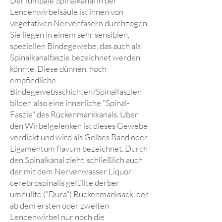
Der lumbale Spinalkanal in der
Lendenwirbelsäule ist innen von
vegetativen Nervenfasern durchzogen.
Sie liegen in einem sehr sensiblen,
speziellen Bindegewebe, das auch als
Spinalkanalfaszie bezeichnet werden
könnte. Diese dünnen, hoch
empfindliche
Bindegewebsschichten/Spinalfaszien
bilden also eine innerliche "Spinal-
Faszie" des Rückenmarkkanals. Über
den Wirbelgelenken ist dieses Gewebe
verdickt und wird als Gelbes Band oder
Ligamentum flavum bezeichnet. Durch
den Spinalkanal zieht schließlich auch
der mit dem Nervenwasser Liquor
cerebrospinalis gefüllte derber
umhüllte ("Dura") Rückenmarksack, der
ab dem ersten oder zweiten
Lendenwirbel nur noch die