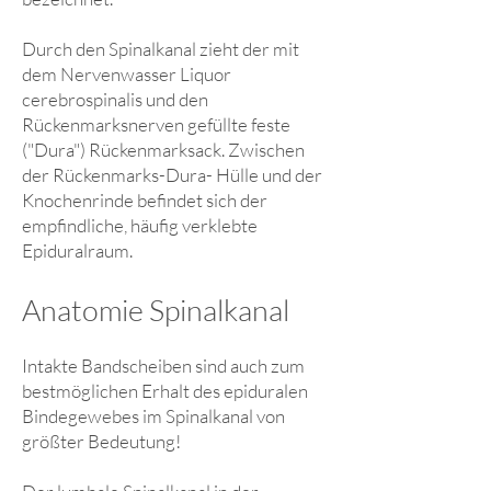
Durch den Spinalkanal zieht der mit
dem Nervenwasser Liquor
cerebrospinalis und den
Rückenmarksnerven gefüllte feste
("Dura") Rückenmarksack. Zwischen
der Rückenmarks-Dura- Hülle und der
Knochenrinde befindet sich der
empfindliche, häufig verklebte
Epiduralraum.
Anatomie Spinalkanal
Intakte Bandscheiben sind auch zum
bestmöglichen Erhalt des epiduralen
Bindegewebes im Spinalkanal von
größter Bedeutung!