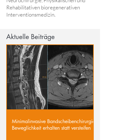
Neurochirurgie, Physikalischen und
Rehabilitativen bioregenerativen
Interventionsmedizin.
Aktuelle Beiträge
Minimalinvasive Bandscheibenchirurgie -
Beweglichkeit erhalten statt versteifen