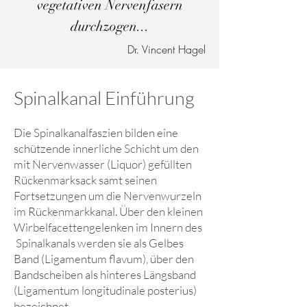
vegetativen Nervenfasern
durchzogen...
Dr. Vincent Hagel
Spinalkanal Einführung
Die Spinalkanalfaszien bilden eine
schützende innerliche Schicht um den
mit Nervenwasser (Liquor) gefüllten
Rückenmarksack samt seinen
Fortsetzungen um die Nervenwurzeln
im Rückenmarkkanal. Über den kleinen
Wirbelfacettengelenken im Innern des
Spinalkanals werden sie als Gelbes
Band (Ligamentum flavum), über den
Bandscheiben als hinteres Längsband
(Ligamentum longitudinale posterius)
bezeichnet.