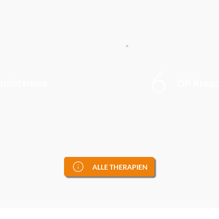
6
nalstenose
OP Kreuz
ALLE THERAPIEN