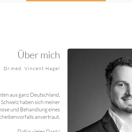
Über mich
Dr.med. Vincent Hagel
nten aus ganz Deutschland,
 Schweiz haben sich meiner
gnose und Behandlung eines
heibenvorfalls anvertraut.
Dafür vielen Dank!