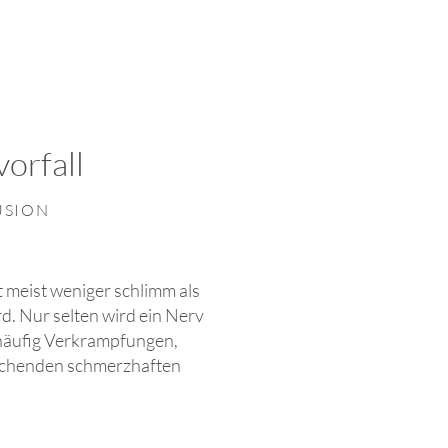
orfall
USION
t meist weniger schlimm als
. Nur selten wird ein Nerv
 häufig Verkrampfungen,
echenden schmerzhaften