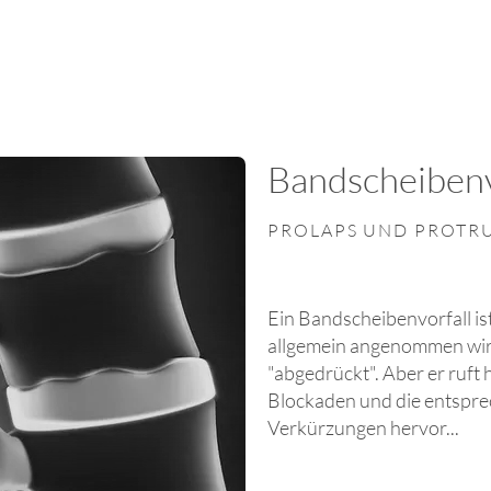
Bandscheibenv
PROLAPS UND PROTR
Ein Bandscheibenvorfall is
allgemein angenommen wird
"abgedrückt". Aber er ruft
Blockaden und die entspr
Verkürzungen hervor...